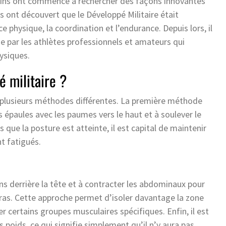
cains ont commencé à rechercher des façons innovantes
es ont découvert que le Développé Militaire était
e physique, la coordination et l’endurance. Depuis lors, il
que par les athlètes professionnels et amateurs qui
ysiques.
 militaire ?
te plusieurs méthodes différentes. La première méthode
s épaules avec les paumes vers le haut et à soulever le
 que la posture est atteinte, il est capital de maintenir
nt fatigués.
s derrière la tête et à contracter les abdominaux pour
bras. Cette approche permet d’isoler davantage la zone
er certains groupes musculaires spécifiques. Enfin, il est
s poids, ce qui signifie simplement qu’il n’y aura pas