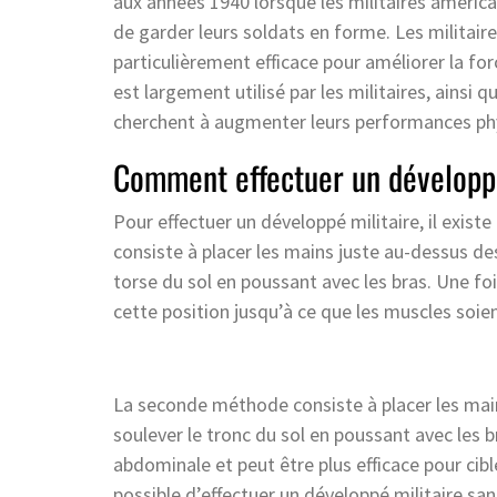
aux années 1940 lorsque les militaires améri
de garder leurs soldats en forme. Les militair
particulièrement efficace pour améliorer la forc
est largement utilisé par les militaires, ainsi 
cherchent à augmenter leurs performances ph
Comment effectuer un développé
Pour effectuer un développé militaire, il exis
consiste à placer les mains juste au-dessus de
torse du sol en poussant avec les bras. Une fois
cette position jusqu’à ce que les muscles soie
La seconde méthode consiste à placer les main
soulever le tronc du sol en poussant avec les 
abdominale et peut être plus efficace pour cibl
possible d’effectuer un développé militaire san